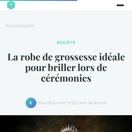
Accueil
›
Société
SOCIÉTÉ
La robe de grossesse idéale
pour briller lors de
cérémonies
Ethan
29 janvier 2025
3 min de lecture
E