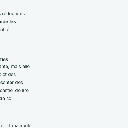
s réductions
ndelles
lité.
ines
nte, mais elle
s et des
ésenter des
entiel de lire
 de se
ter et manipuler