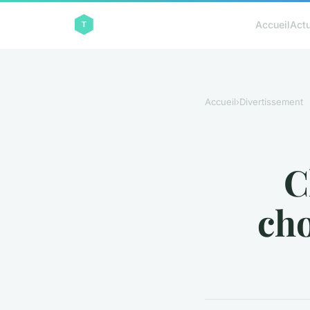
Accueil
Act
Accueil
›
Divertissement
C
cho