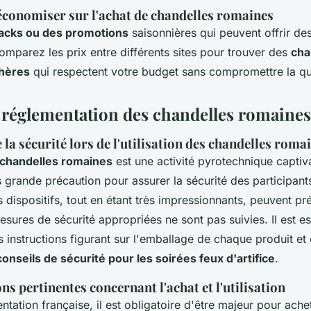
économiser sur l'achat de chandelles romaines
acks ou des promotions
saisonnières qui peuvent offrir de
Comparez les prix entre différents sites pour trouver des
cha
hères
qui respectent votre budget sans compromettre la qua
t réglementation des chandelles romaines
la sécurité lors de l'utilisation des chandelles roma
chandelles romaines
est une activité pyrotechnique captiva
s grande précaution pour assurer la sécurité des participant
 dispositifs, tout en étant très impressionnants, peuvent pr
esures de sécurité appropriées ne sont pas suivies. Il est ess
s instructions figurant sur l'emballage de chaque produit et
conseils de sécurité pour les soirées feux d'artifice
.
s pertinentes concernant l'achat et l'utilisation
ntation française, il est obligatoire d'être majeur pour ache