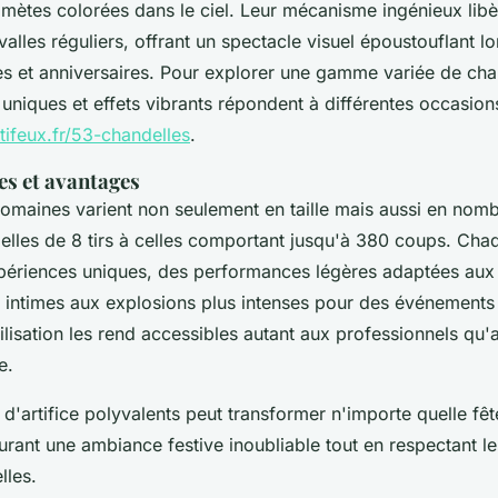
mètes colorées dans le ciel. Leur mécanisme ingénieux libè
ervalles réguliers, offrant un spectacle visuel époustouflant 
es et anniversaires. Pour explorer une gamme variée de chan
 uniques et effets vibrants répondent à différentes occasions
rtifeux.fr/53-chandelles
.
es et avantages
romaines varient non seulement en taille mais aussi en nom
delles de 8 tirs à celles comportant jusqu'à 380 coups. Ch
ériences uniques, des performances légères adaptées aux
intimes aux explosions plus intenses pour des événements
utilisation les rend accessibles autant aux professionnels qu
e.
x d'artifice polyvalents peut transformer n'importe quelle f
rant une ambiance festive inoubliable tout en respectant l
lles.