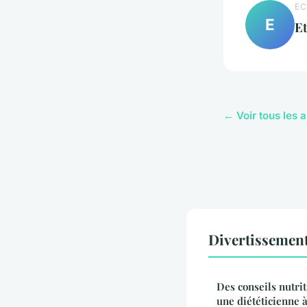
EC
E
E
← Voir tous les 
Divertissemen
Des conseils nutri
une diététicienne 