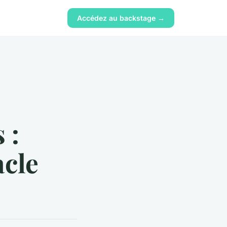
Accédez au backstage →
 :
acle