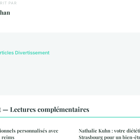
RIT PAR
than
articles Divertissement
t — Lectures complémentaires
tionnels personnalisés avec
Nathalie Kuhn : votre diétét
à reims
Strasbourg pour un bien-êt