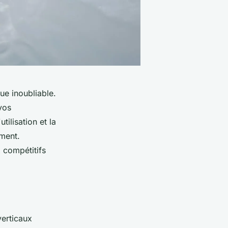
ue inoubliable.
vos
tilisation et la
ment.
 compétitifs
verticaux