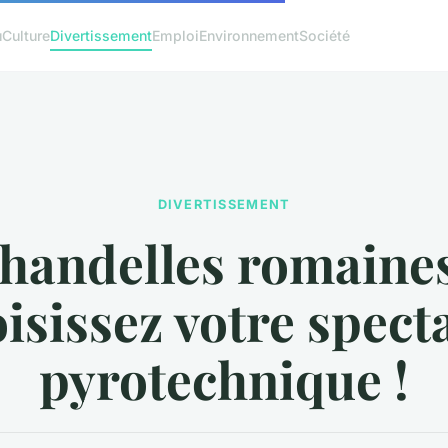
u
Culture
Divertissement
Emploi
Environnement
Société
DIVERTISSEMENT
handelles romaines
isissez votre spect
pyrotechnique !