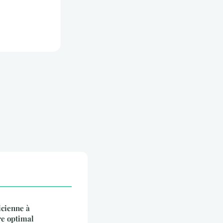
icienne à
re optimal