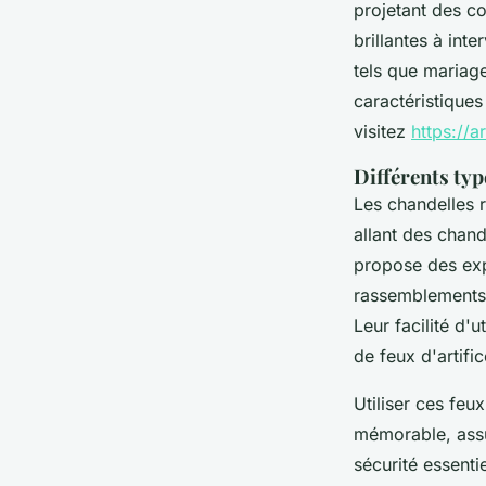
projetant des co
brillantes à int
tels que mariag
caractéristiques
visitez
https://a
Différents typ
Les chandelles 
allant des chan
propose des exp
rassemblements 
Leur facilité d'
de feux d'artific
Utiliser ces feu
mémorable, assu
sécurité essentie