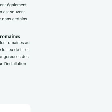
itent également
on est souvent
e dans certains
s romaines
lles romaines au
e lieu de tir et
 dangereuses des
 l'installation