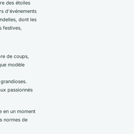
re des étoiles
lors d'événements
delles, dont les
 festives,
bre de coups,
aque modèle
 grandioses.
'aux passionnés
ête en un moment
es normes de