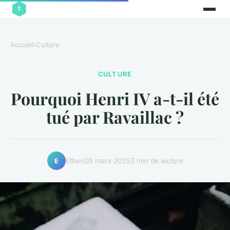
Accueil
›
Culture
CULTURE
Pourquoi Henri IV a-t-il été
tué par Ravaillac ?
Ethan
20 mars 2025
3 min de lecture
E