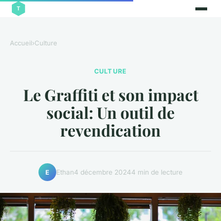
Accueil
›
Culture
CULTURE
Le Graffiti et son impact
social: Un outil de
revendication
Ethan
4 décembre 2024
4 min de lecture
E