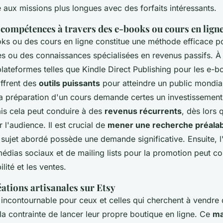
 aux missions plus longues avec des forfaits intéressants.
 compétences à travers des e-books ou cours en lign
ks ou des cours en ligne constitue une méthode efficace p
 ou des connaissances spécialisées en revenus passifs. À 
plateformes telles que Kindle Direct Publishing pour les e
offrent des
outils puissants
pour atteindre un public mondial
a préparation d'un cours demande certes un investissement 
ais cela peut conduire à des
revenus récurrents
, dès lors 
r l'audience. Il est crucial de
mener une recherche préalab
 sujet abordé possède une demande significative. Ensuite, l'u
médias sociaux et de mailing lists pour la promotion peut c
ilité et les ventes.
ations artisanales sur Etsy
 incontournable pour ceux et celles qui cherchent à vendre 
la contrainte de lancer leur propre boutique en ligne. Ce
ma