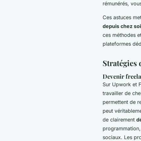
rémunérés, vou
Ces astuces mett
depuis chez soi
ces méthodes et 
plateformes dédi
Stratégies 
Devenir freel
Sur Upwork et F
travailler de c
permettent de r
peut véritableme
de clairement
d
programmation, 
sociaux. Les pro