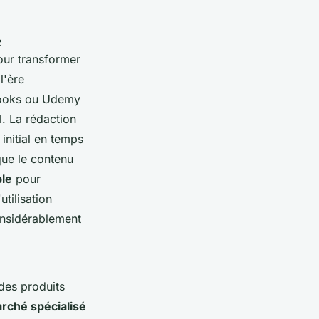
e
our transformer
l'ère
-books ou Udemy
. La rédaction
initial en temps
que le contenu
le
pour
tilisation
onsidérablement
des produits
rché spécialisé