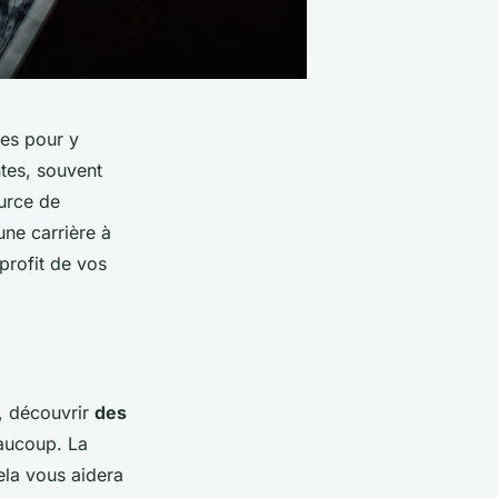
des pour y
ntes, souvent
ource de
ne carrière à
profit de vos
, découvrir
des
eaucoup. La
ela vous aidera