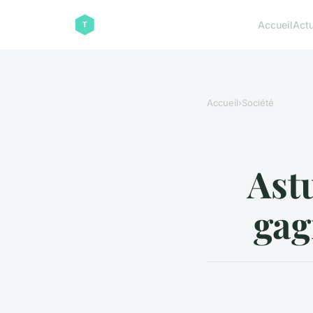
Accueil
Act
Accueil
›
Société
Ast
gag