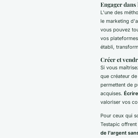
Engager dans l
L'une des métho
le marketing d'a
vous pouvez tou
vos plateformes
établi, transfo
Créer et vendr
Si vous maîtris
que créateur de
permettent de pu
acquises.
Écrir
valoriser vos c
Pour ceux qui so
Testapic offrent
de l'argent san