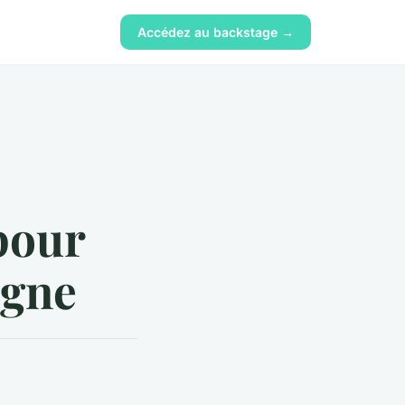
Accédez au backstage →
pour
igne