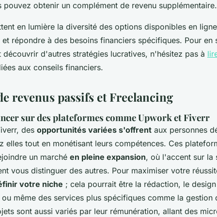
s pouvez obtenir un complément de revenu supplémentaire.
ent en lumière la diversité des options disponibles en lign
et répondre à des besoins financiers spécifiques. Pour en s
découvrir d'autres stratégies lucratives, n'hésitez pas à
lir
ées aux conseils financiers.
de revenus passifs et Freelancing
ancer sur des plateformes comme Upwork et Fiverr
iverr, des
opportunités variées s'offrent
aux personnes dé
hez elles tout en monétisant leurs compétences. Ces platefo
ejoindre un marché
en pleine expansion
, où l'accent sur la
nt vous distinguer des autres. Pour maximiser votre réussite,
éfinir votre niche
; cela pourrait être la rédaction, le desig
ou même des services plus spécifiques comme la gestion 
jets sont aussi variés par leur rémunération, allant des mic