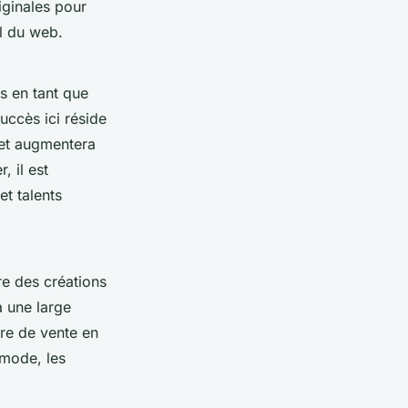
iginales pour
l du web.
s en tant que
uccès ici réside
 et augmentera
 il est
et talents
re des créations
à une large
ure de vente en
 mode, les