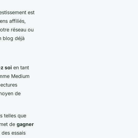
estissement est
ns affiliés,
otre réseau ou
n blog déjà
ez soi
en tant
comme Medium
lectures
 moyen de
s telles que
ermet de
gagner
à des essais