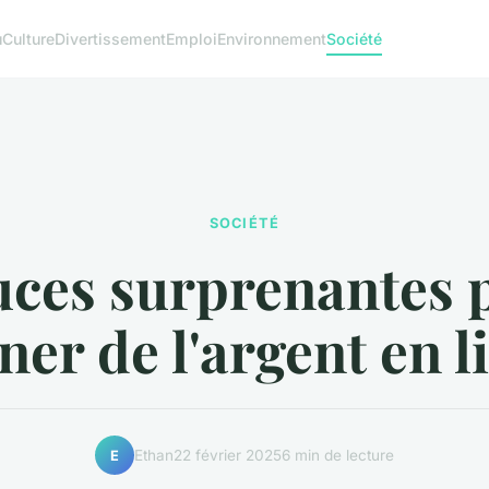
u
Culture
Divertissement
Emploi
Environnement
Société
SOCIÉTÉ
uces surprenantes 
ner de l'argent en l
Ethan
22 février 2025
6 min de lecture
E