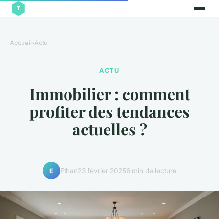
Accueil
›
Actu
ACTU
Immobilier : comment
profiter des tendances
actuelles ?
Ethan
23 février 2025
6 min de lecture
E