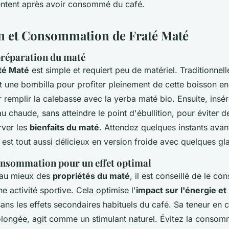
ntent après avoir consommé du café.
n et Consommation de Fraté Maté
réparation du maté
té Maté
est simple et requiert peu de matériel. Traditionnell
t une bombilla pour profiter pleinement de cette boisson en
emplir la calebasse avec la yerba maté bio. Ensuite, insér
au chaude, sans atteindre le point d'ébullition, pour éviter de
erver les
bienfaits du maté
. Attendez quelques instants avan
est tout aussi délicieux en version froide avec quelques gl
onsommation pour un effet optimal
 au mieux des
propriétés du maté
, il est conseillé de le 
e activité sportive. Cela optimise l'
impact sur l'énergie et 
ans les effets secondaires habituels du café. Sa teneur en 
olongée, agit comme un stimulant naturel. Évitez la consom