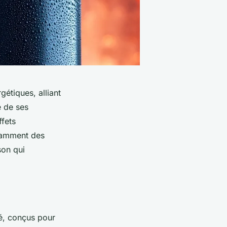
étiques, alliant
e de ses
ffets
otamment des
son qui
é, conçus pour