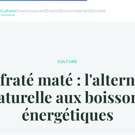
u
Culture
Divertissement
Emploi
Environnement
Société
CULTURE
fraté maté : l'alter
aturelle aux boisso
énergétiques