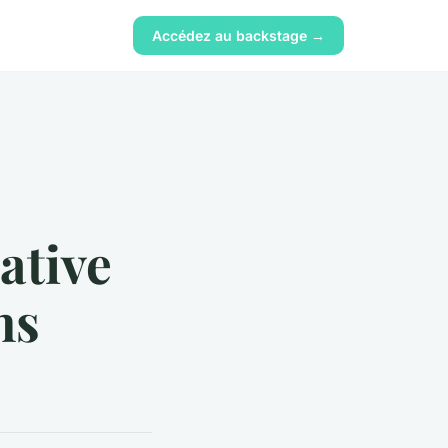
Accédez au backstage →
native
ns