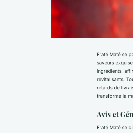
Fraté Maté se po
saveurs exquise
ingrédients, aff
revitalisants. T
retards de livra
transforme la ma
Avis et Gén
Fraté Maté se d