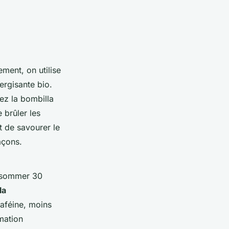
ement, on utilise
ergisante bio.
ez la bombilla
 brûler les
t de savourer le
açons.
consommer 30
la
caféine, moins
mation