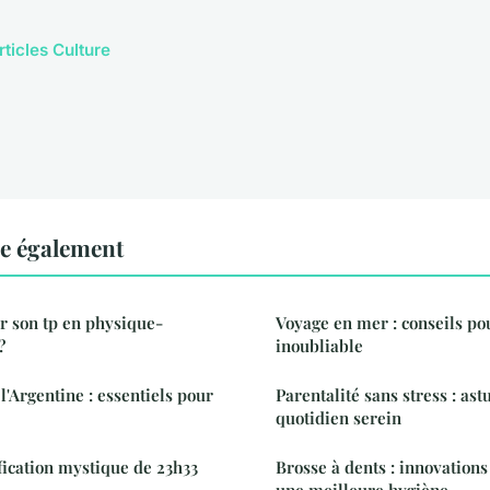
rticles Culture
re également
 son tp en physique-
Voyage en mer : conseils po
?
inoubliable
l'Argentine : essentiels pour
Parentalité sans stress : as
quotidien serein
fication mystique de 23h33
Brosse à dents : innovations
une meilleure hygiène