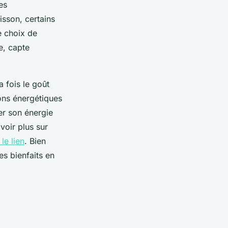
es
isson, certains
e choix de
e, capte
a fois le goût
ons énergétiques
er son énergie
voir plus sur
 le lien
. Bien
es bienfaits en