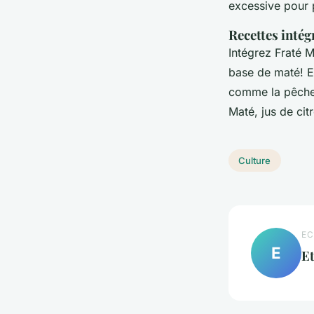
excessive pour 
Recettes intég
Intégrez Fraté M
base de maté! E
comme la pêche.
Maté, jus de cit
Culture
EC
E
E