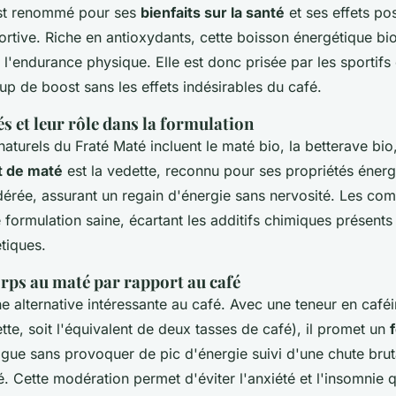
est renommé pour ses
bienfaits sur la santé
et ses effets posi
tive. Riche en antioxydants, cette boisson énergétique bio
 l'endurance physique. Elle est donc prisée par les sportifs 
p de boost sans les effets indésirables du café.
és et leur rôle dans la formulation
naturels du Fraté Maté incluent le maté bio, la betterave bio,
t de maté
est la vedette, reconnu pour ses propriétés énerg
érée, assurant un regain d'énergie sans nervosité. Les co
 formulation saine, écartant les additifs chimiques présents
tiques.
rps au maté par rapport au café
e alternative intéressante au café. Avec une teneur en café
te, soit l'équivalent de deux tasses de café), il promet un
igue sans provoquer de pic d'énergie suivi d'une chute brut
. Cette modération permet d'éviter l'anxiété et l'insomnie 