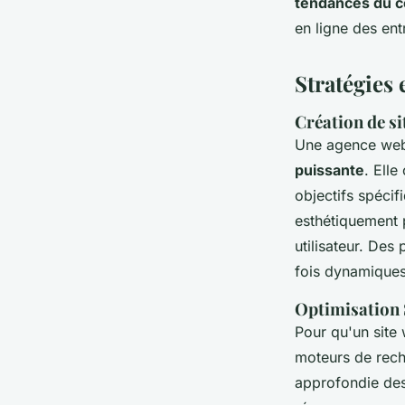
tendances du 
en ligne des ent
Stratégies 
Création de s
Une agence web 
puissante
. Ell
objectifs spécif
esthétiquement p
utilisateur. De
fois dynamiques
Optimisation 
Pour qu'un site 
moteurs de rech
approfondie de