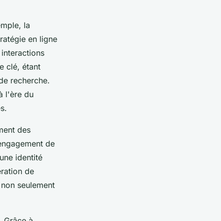
emple, la
ratégie en ligne
 interactions
e clé, étant
 de recherche.
à l'ère du
s.
ment des
l'engagement de
une identité
ération de
e non seulement
t. Grâce à