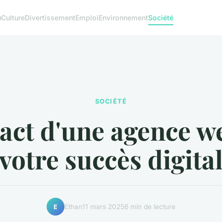
u
Culture
Divertissement
Emploi
Environnement
Société
SOCIÉTÉ
act d'une agence w
votre succès digita
Ethan
11 mars 2025
6 min de lecture
E