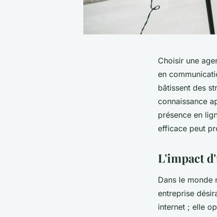
Choisir une agen
en communicatio
bâtissent des s
connaissance app
présence en lig
efficace peut p
L'impact d'
Dans le monde n
entreprise désir
internet ; elle o