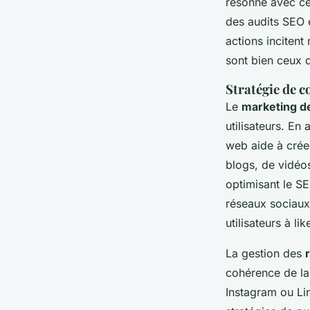
résonne avec ce
des audits SEO 
actions incitent
sont bien ceux q
Stratégie de c
Le
marketing d
utilisateurs. En
web aide à créer
blogs, de vidéos
optimisant le S
réseaux sociau
utilisateurs à lik
La gestion des
cohérence de l
Instagram ou Lin