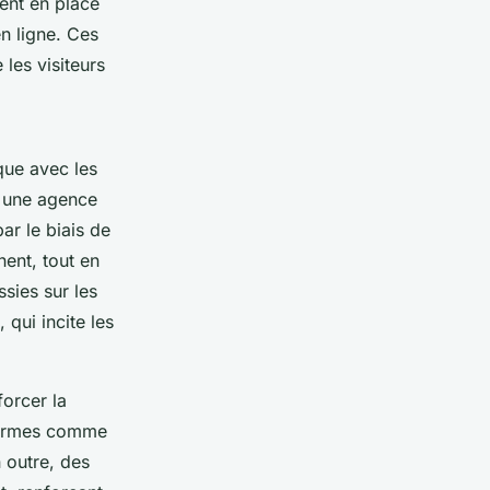
ent en place
n ligne. Ces
 les visiteurs
que avec les
e, une agence
ar le biais de
nent, tout en
sies sur les
, qui incite les
orcer la
formes comme
n outre, des