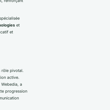
t, renforçant
spécialisée
nologies
et
catif et
 rôle pivotal.
ion active.
c Webedia, a
tte progression
mmunication