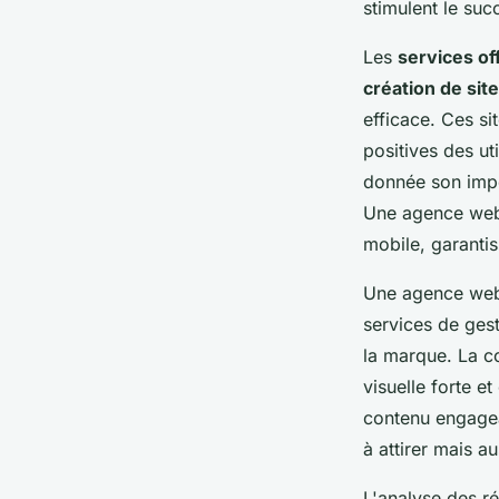
stimulent le succ
Les
services of
création de sit
efficace. Ces sit
positives des uti
donnée son impor
Une agence we
mobile, garantis
Une agence w
services de ges
la marque. La co
visuelle forte e
contenu engagean
à attirer mais a
L'analyse des ré