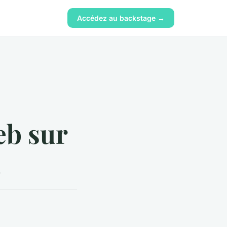
Accédez au backstage →
eb sur
l