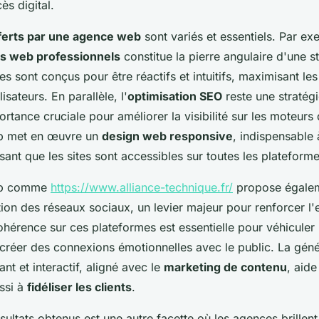
ès digital.
ferts par une agence web
sont variés et essentiels. Par ex
es web professionnels
constitue la pierre angulaire d'une st
es sont conçus pour être réactifs et intuitifs, maximisant les
lisateurs. En parallèle, l'
optimisation SEO
reste une stratégi
tance cruciale pour améliorer la visibilité sur les moteurs
b met en œuvre un
design web responsive
, indispensable 
sant que les sites sont accessibles sur toutes les plateforme
eb comme
https://www.alliance-technique.fr/
propose égale
tion des réseaux sociaux, un levier majeur pour renforcer 
hérence sur ces plateformes est essentielle pour véhiculer 
t créer des connexions émotionnelles avec le public. La gén
t et interactif, aligné avec le
marketing de contenu
, aid
ussi à
fidéliser les clients
.
sultats obtenus est une autre facette où les agences brillen