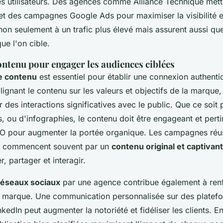
s utilisateurs. Des agences comme Alliance Technique mett
et des campagnes Google Ads pour maximiser la visibilité e
 non seulement à un trafic plus élevé mais assurent aussi que
ue l'on cible.
ontenu pour engager les audiences ciblées
e contenu
est essentiel pour établir une connexion authenti
 alignant le contenu sur les valeurs et objectifs de la marqu
 des interactions significatives avec le public. Que ce soit p
, ou d'infographies, le contenu doit être engageant et perti
EO pour augmenter la portée organique. Les campagnes réus
x commencent souvent par un
contenu original et captivant
er, partager et interagir.
réseaux sociaux
par une agence contribue également à renf
a marque. Une communication personnalisée sur des plate
kedIn peut augmenter la notoriété et fidéliser les clients. E