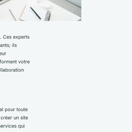
l. Ces experts
nts; ils
eur
sforment votre
llaboration
l pour toute
créer un site
services qui