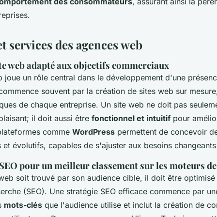
comportement des consommateurs
, assurant ainsi la pér
reprises.
et services des agences web
ite web adapté aux objectifs commerciaux
joue un rôle central dans le développement d'une présen
e commence souvent par la création de sites web sur mesure
iques de chaque entreprise. Un site web ne doit pas seuleme
laisant; il doit aussi être
fonctionnel et intuitif
pour amélior
s plateformes comme
WordPress
permettent de concevoir de
 et évolutifs, capables de s'ajuster aux besoins changeant
SEO pour un meilleur classement sur les moteurs de
web soit trouvé par son audience cible, il doit être optimisé
erche (SEO). Une stratégie SEO efficace commence par un
s
mots-clés
que l'audience utilise et inclut la création de c