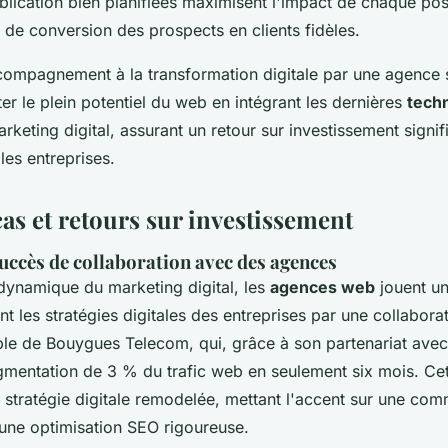
blication bien planifiées maximisent l'impact de chaque pos
el de conversion des prospects en clients fidèles.
ompagnement à la transformation digitale par une agence 
er le plein potentiel du web en intégrant les dernières
tech
keting digital, assurant un retour sur investissement signifi
les entreprises.
as et retours sur investissement
uccès de collaboration avec des agences
ynamique du marketing digital, les
agences web
jouent un
nt les stratégies digitales des entreprises par une collaborat
le de Bouygues Telecom, qui, grâce à son partenariat ave
mentation de 3 % du trafic web en seulement six mois. Ce
ne stratégie digitale remodelée, mettant l'accent sur une co
une optimisation SEO rigoureuse.