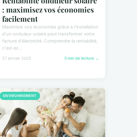
Rentabilité onduleur solaire
: maximisez vos économies
facilement
Maximiser vos économies grâce à l'installation
d'un onduleur solaire peut transformer votre
facture d'électricité. Comprendre la rentabilité,
c'est ex...
27 janvier 2025
3 min de lecture →
ENVIRONNEMENT