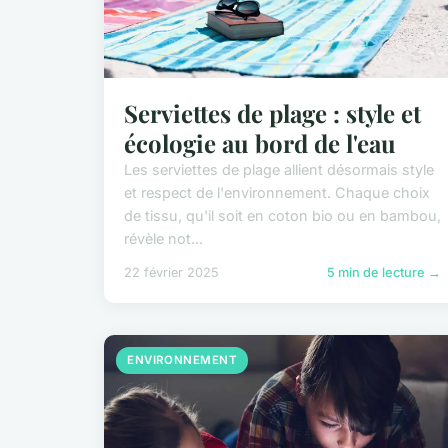
Serviettes de plage : style et
écologie au bord de l'eau
Les serviettes de plage allient désormais style
et respect de l'environnement. Chaque choix
de tissu, qu'il soit en coton bio ou en bambou,
révèle not...
22 février 2025
5 min de lecture →
ENVIRONNEMENT