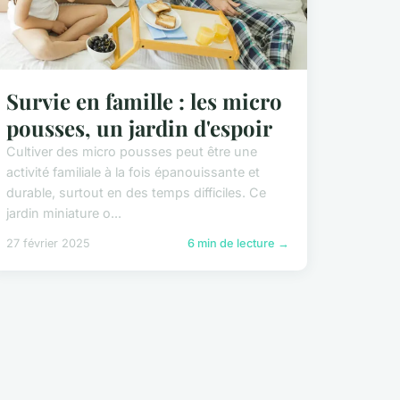
Survie en famille : les micro
pousses, un jardin d'espoir
Cultiver des micro pousses peut être une
activité familiale à la fois épanouissante et
durable, surtout en des temps difficiles. Ce
jardin miniature o...
27 février 2025
6 min de lecture →