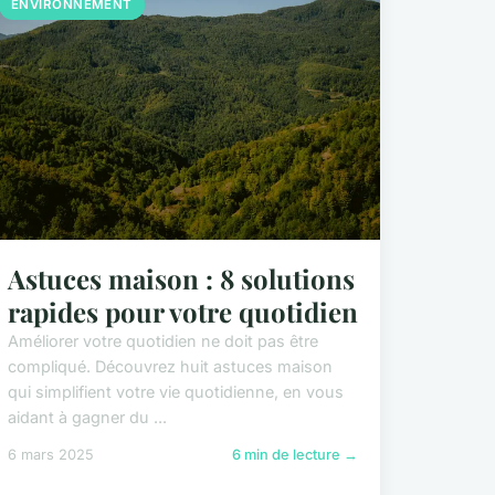
ENVIRONNEMENT
Astuces maison : 8 solutions
rapides pour votre quotidien
Améliorer votre quotidien ne doit pas être
compliqué. Découvrez huit astuces maison
qui simplifient votre vie quotidienne, en vous
aidant à gagner du ...
6 mars 2025
6 min de lecture →