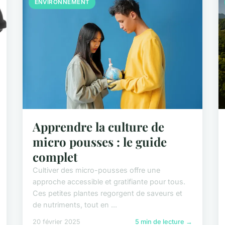
ENVIRONNEMENT
Apprendre la culture de
micro pousses : le guide
complet
Cultiver des micro-pousses offre une
approche accessible et gratifiante pour tous.
Ces petites plantes regorgent de saveurs et
de nutriments, tout en ...
20 février 2025
5 min de lecture →