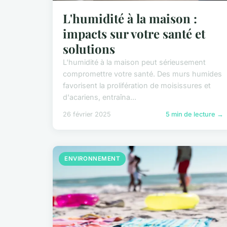
L'humidité à la maison :
impacts sur votre santé et
solutions
L'humidité à la maison peut sérieusement
compromettre votre santé. Des murs humides
favorisent la prolifération de moisissures et
d'acariens, entraîna...
26 février 2025
5 min de lecture →
ENVIRONNEMENT