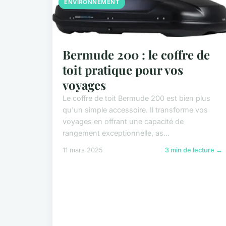
ENVIRONNEMENT
Bermude 200 : le coffre de
toit pratique pour vos
voyages
Le coffre de toit Bermude 200 est bien plus
qu'un simple accessoire. Il transforme vos
voyages en offrant une capacité de
rangement exceptionnelle, as...
11 mars 2025
3 min de lecture →