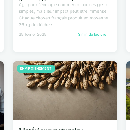
Agir pour l'écologie commence par des gestes
simples, mais leur impact peut être immense.
Chaque citoyen français produit en moyenne
36 kg de déchets ...
25 février 2025
3 min de lecture →
ENVIRONNEMENT