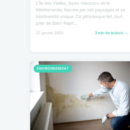
L'île des Vieilles, joyau méconnu de la
Méditerranée, fascine par ses paysages et sa
biodiversité unique. Ce pittoresque îlot, tout
près de Saint-Raph...
27 janvier 2025
3 min de lecture →
ENVIRONNEMENT