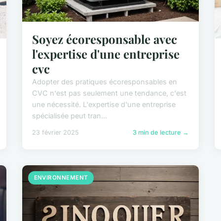
Soyez écoresponsable avec
l'expertise d'une entreprise
cvc
Adopter des pratiques écoresponsables en
CVC n'est pas seulement une tendance, c'est
une nécessité. L'expertise d'une entreprise
spécialisée peut tran...
23 février 2025
3 min de lecture →
ENVIRONNEMENT