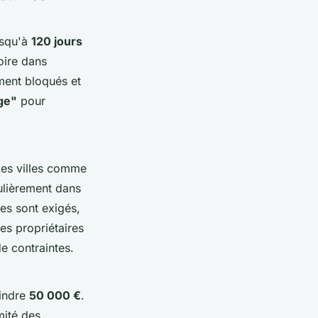
jusqu'à
120 jours
oire dans
ement bloqués et
ge"
pour
 Les villes comme
ulièrement dans
es sont exigés,
es propriétaires
e contraintes.
eindre
50 000 €
.
mité des