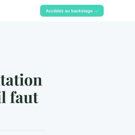
Accédez au backstage →
tation
l faut