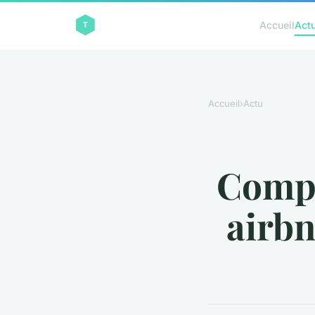
Accueil
Act
Accueil
›
Actu
Compr
airbn