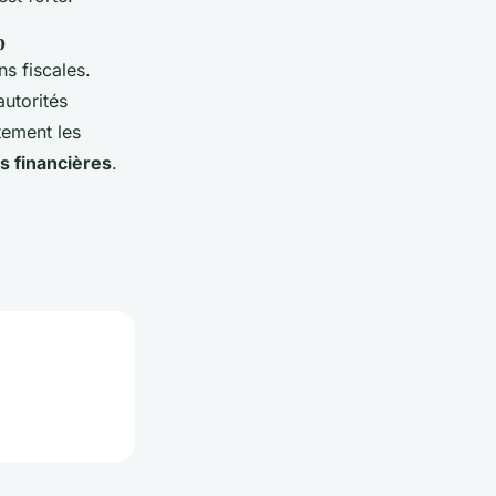
b
s fiscales.
utorités
tement les
s financières
.