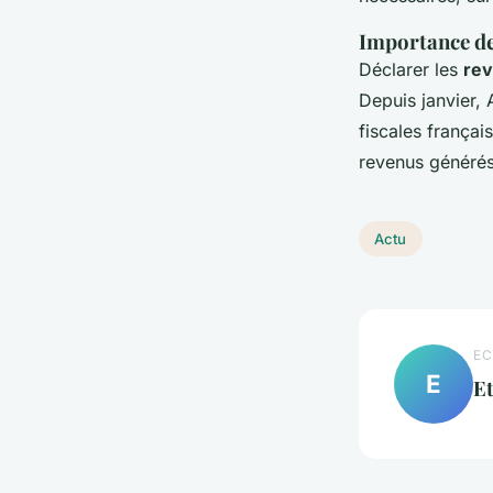
Importance de 
Déclarer les
rev
Depuis janvier,
fiscales françai
revenus générés 
Actu
EC
E
E