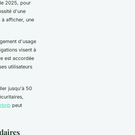
 de 2025, pour
essité d'une
à afficher, une
angement d'usage
gations visent à
re est accordée
es utilisateurs
ler jusqu'à 50
curitaires,
irbnb
peut
daires