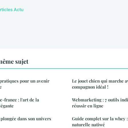
rticles Actu
même sujet
 pratiques pour un avenir
Le jouet chien qui marche av
e
compagnon idéal !
-france : l'art de la
Webmarketing : 7 outils ind
légante
réussir en ligne
 plongée dans son univers
Guide complet sur la whey :
naturelle natiwé