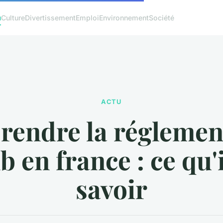
u
Culture
Divertissement
Emploi
Environnement
Société
ACTU
endre la réglemen
b en france : ce qu'i
savoir