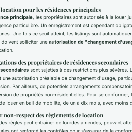
location pour les résidences principales
nce principale
, les propriétaires sont autorisés à la louer 
ence particulière. Un enregistrement est cependant obligat
es. Une fois ce seuil atteint, les listings sont automatiqu
s doivent solliciter une
autorisation de "changement d'usa
cation.
gations des propriétaires de résidences secondaires
 secondaires
sont sujettes à des restrictions plus sévères.
nt une autorisation préalable de changement d'usage, partic
sion. Par ailleurs, de potentiels arrangements compensatoir
sion de propriétés non-résidentielles. Pour se conformer, l
de louer en bail de mobilité, de un à dix mois, avec moins d
r non-respect des règlements de location
des règles peut entraîner de lourdes amendes, pouvant att
cales ont renforcé les contrôles pour s'assurer de la confor