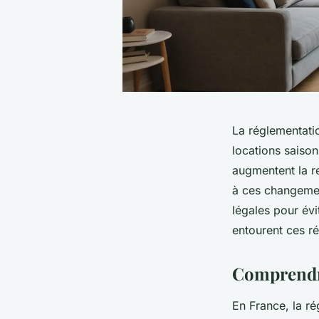
La réglementati
locations saison
augmentent la r
à ces changement
légales pour évi
entourent ces r
Comprendre
En France, la ré