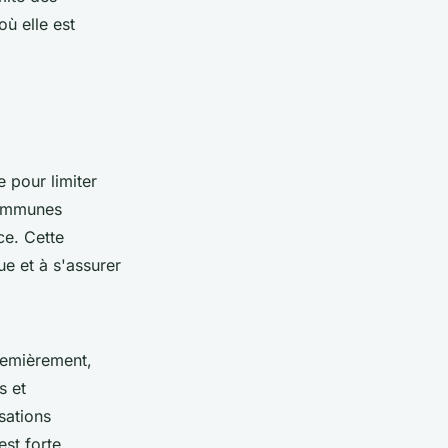
où elle est
 pour limiter
communes
ce. Cette
ue et à s'assurer
Premièrement,
s et
sations
st forte.