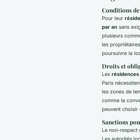
Conditions de 
Pour leur
réside
par an
sans exig
plusieurs commun
les propriétaire
poursuivre la lo
Droits et obli
Les
résidences
Paris nécessite
les zones de ten
comme la conver
peuvent choisir 
Sanctions pou
Le non-respect 
Les autorités lo