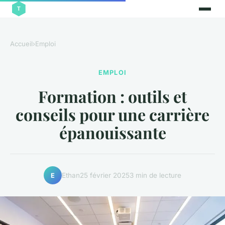
Accueil
›
Emploi
EMPLOI
Formation : outils et
conseils pour une carrière
épanouissante
Ethan
25 février 2025
3 min de lecture
E